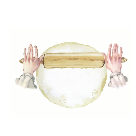
Step11
A formákat, előmelegített sütőben 180 Cº-on, 15 perc
alatt süsd aranyszínűre. A sütéshez használhatsz
sütőpapírt, vagy kivajazott és lisztezett tepsit,
sütőformát is.