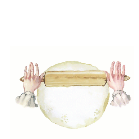
(5)
Gluténmenetes receptek
(49)
Gyors receptek
(5)
Húsmentes ételek
(9)
Ital
(12)
Köretek
(6)
Laktózmentes ételek
(7)
Levesek
(21)
Mártások, szószok, krémek
(23)
Mentes ételek
(3)
Pizza