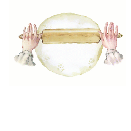
Édesburgonyafánk recept
0
/ 5
Édesburgonyafánk, más néven batátafánk
spanyol recept alapján. Könnyen elkészíthető
és isteni finom.