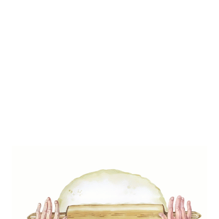
Édesburgonya krémleves
0
/ 5
Mai finom receptünk az édesburgonya
krémleves, melynek két fontos
alapanyaga a batáta, azaz
édesburgonya és a sárgarépa.
Kulka Nikoletta
0
Like