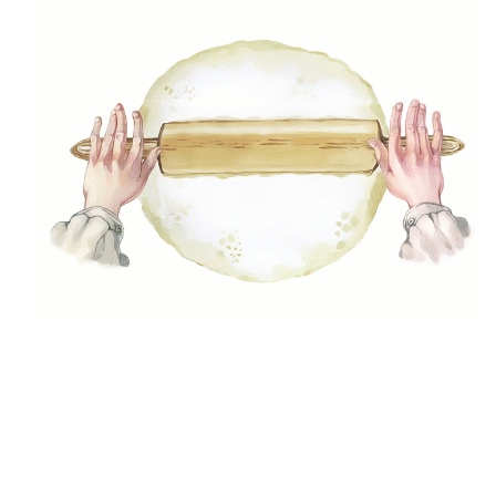
2
Főételek
Héjában sült, töltött krumpli
2023.05.16.
Kulka Nikoletta
3
,
,
Egészséges ételek
Főételek
Gyors receptek
Kéksajtos karfiolrizottó
2023.05.11.
Kulka Nikoletta
4