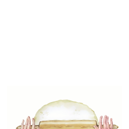
Whoopie pie citromkrémmel
töltve (gluténmentes,
fehércsokis)
0
/ 5
Ez a whoopie pie receptünk több
ponton is eltér az eredetitöl.
Gluténmentes sütiszendvics,
fehércsokis, selymes citromkrémmel
töltve.
15 Perc + Hűtés
Kulka Nikoletta
0
Like