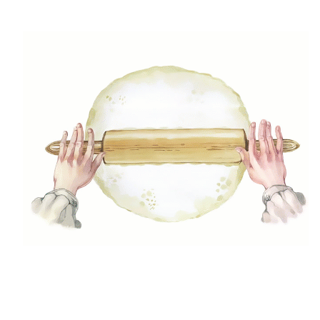
2024.01.28.
Kulka Nikoletta
2
Főételek
Héjában sült, töltött krumpli
2023.05.16.
Kulka Nikoletta
3
,
,
Egészséges ételek
Főételek
Gyors receptek
Kéksajtos karfiolrizottó