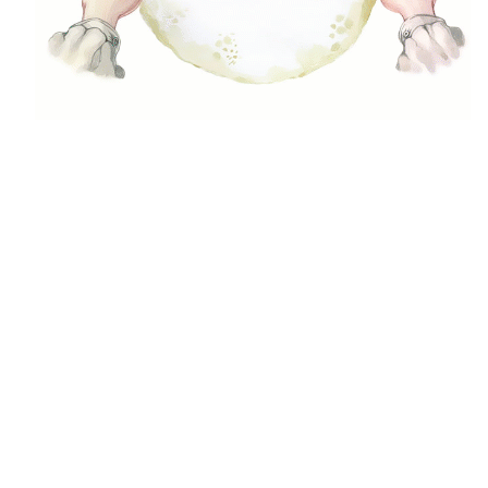
Tészta
5Receptek