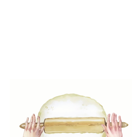
Saláta
11Receptek