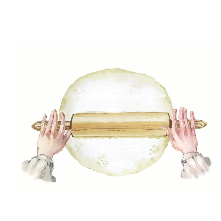
Bableves házi csipetkével
0
/ 5
A hideg téli hónapok egyik nagy kedvence a
bableves. Örök klasszikus, melyet nálunk mindig
valamilyen