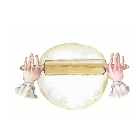
2. A matricát helyezd a tojásra és egy
nedves szivaccsal “tetováld” a tojásra a
választott mintát.
4. Gumigyűrűs húsvéti