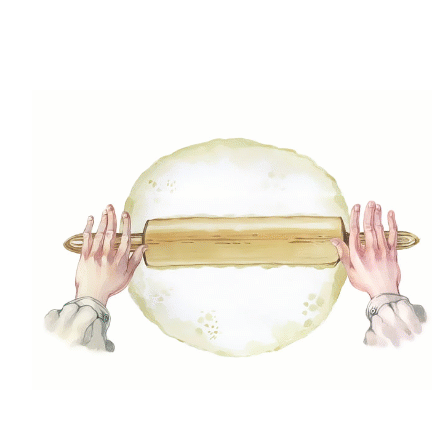
Szeleteld fel a kenyeret, kend meg és/vagy egészítsd
ki feltétekkel ... és "jöhet a burkolás rész" 😊.
Step8