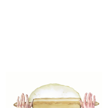
, hogy nem kell sokat pecsmegelni vele és
vele dolgozni, hűtőben pár napig megtartja
sban mindig találhatók alapanyagok,
ani.
bb részei a poharas sütinek és van
het joghurt, puding, vagy lehet tejszín,
e pie süti receptjét, sem az angol
t a recepteket már az korábban
, ezeken megtalálod a recepteket