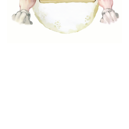
es)
 és eperrel videó: