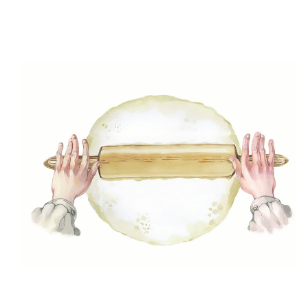
krumplit fogyaszthatod köretként vagy akár a töltött
változatát önálló fogásként.
Egyszer
Egyszerü Receptek
Körete Ötletek
Köretek
Krumplis Ételek
Krumplis Receptek
Sütőben Sült Ételek