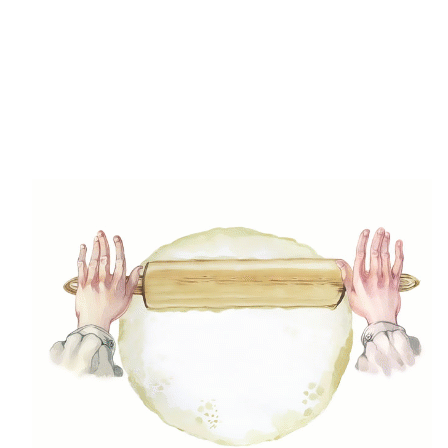
(47)
Főételek
(5)
Gluténmenetes receptek
(49)
Gyors receptek
(5)
Húsmentes ételek
(9)
Ital
(12)
Köretek
(6)
Laktózmentes ételek
(7)
Levesek
(21)
Mártások, szószok, krémek