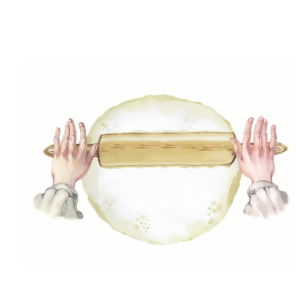
A megfőtt krumplit pucold meg és még melegen törd
át.
Step5