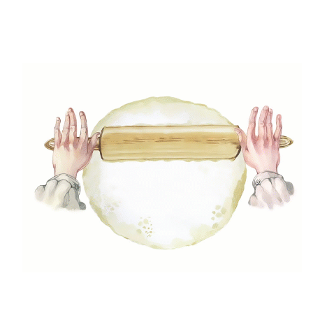
Ez a saláta hidegen fogyasztva a legfinomabb. Ezért
ajánlott legalább 2 órával az elfogyasztása előtt
hűteni.
Download PDF
Saláta
Saláta Receptek