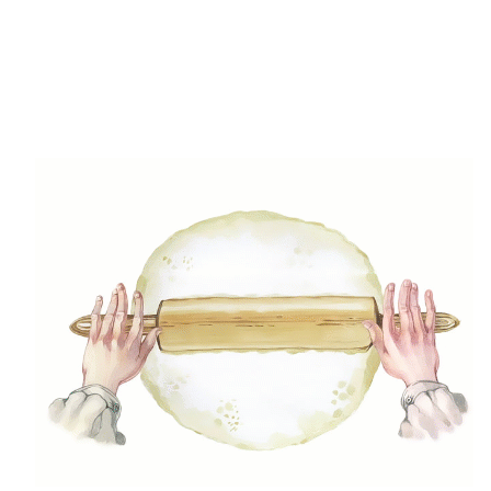
2023.05.16.
Kulka Nikoletta
3
,
,
Egészséges ételek
Főételek
Gyors receptek
Kéksajtos karfiolrizottó
2023.05.11.
Kulka Nikoletta
4
,
,
Egészséges ételek
Főételek
,
Gluténmenetes receptek
,
Gyors receptek
Laktózmentes
,
ételek
Mentes ételek
Zöldbabfőzelék recept