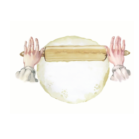
Sok kis és nagy gyermekes családnál hagyomány a
mézeskalács vagy gyömbér keksz cukormázzal
rajzolása és színezése. Vidám, karácsonyi finomság,
amit
Continue Reading