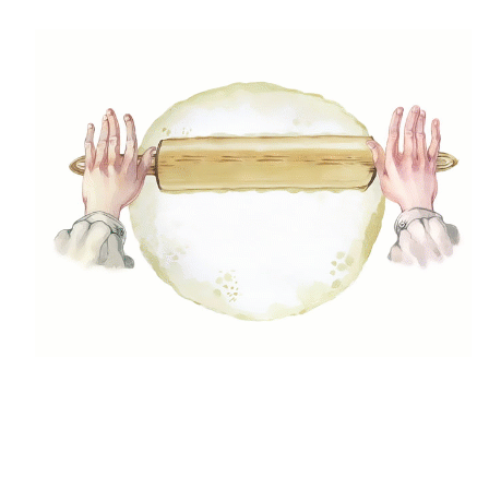
(24)
Desszert
(42)
Egészséges ételek
(29)
Előétel, snack
(47)
Főételek
(5)
Gluténmenetes receptek
(49)
Gyors receptek
(5)
Húsmentes ételek
(9)
Ital
(12)
Köretek
(6)
Laktózmentes ételek