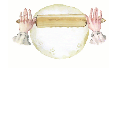
Kulka Nikoletta
Nézd meg ezeket a recepteket is:
Leave a Review
Az e-mail címet nem tesszük