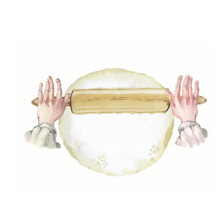
Step8
Néhány perc alatt sütsd aranybarnára mindkét oldalát.
Az elkészült fasírtok hidegen és melegen is
fogyaszthatóak.