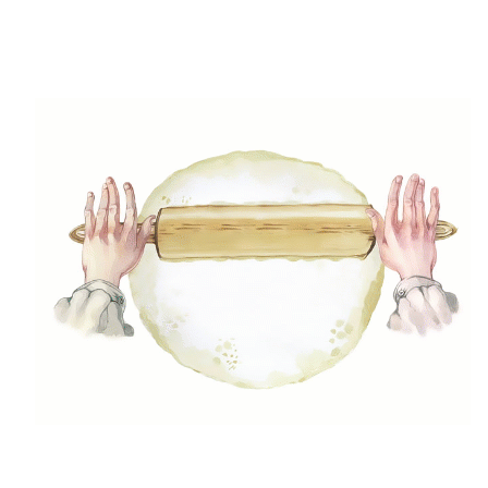
A datolya hatása a
fogyókúrában
Ezt a pontot azért nem tettük bele a fenti
felsorolásba, mert a datolya jótékony