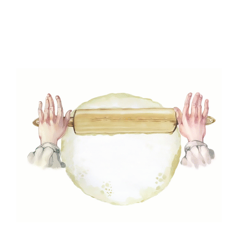
(49)
Gyors receptek
(5)
Húsmentes ételek
(9)
Ital
(12)
Köretek
(6)
Laktózmentes ételek
(7)
Levesek
(21)
Mártások, szószok, krémek
(23)
Mentes ételek
(3)
Pizza