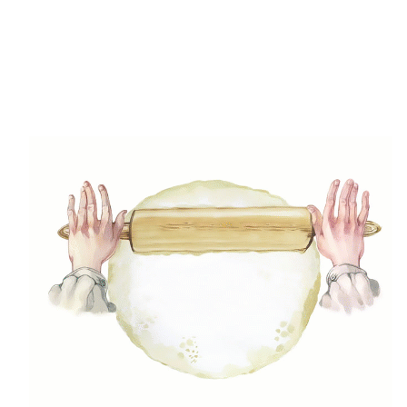
(5)
Gluténmenetes receptek
(49)
Gyors receptek
(5)
Húsmentes ételek
(9)
Ital
(12)
Köretek
(6)
Laktózmentes ételek
(7)
Levesek
(21)
Mártások, szószok, krémek
(23)
Mentes ételek
(3)
Pizza