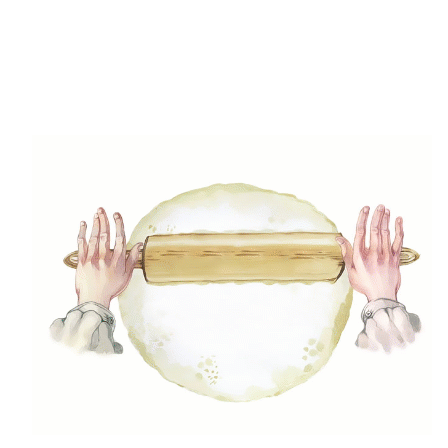
(49)
Gyors receptek
(5)
Húsmentes ételek
(9)
Ital
(12)
Köretek
(6)
Laktózmentes ételek
(7)
Levesek
(21)
Mártások, szószok, krémek
(23)
Mentes ételek
(3)
Pizza