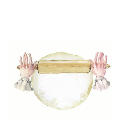
(5)
Gluténmenetes receptek
(49)
Gyors receptek
(5)
Húsmentes ételek
(9)
Ital
(12)
Köretek
(6)
Laktózmentes ételek
(7)
Levesek
(21)
Mártások, szószok, krémek
(23)
Mentes ételek
(3)
Pizza