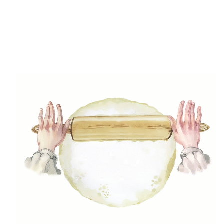
(5)
Gluténmenetes receptek
(49)
Gyors receptek
(5)
Húsmentes ételek
(9)
Ital
(12)
Köretek
(6)
Laktózmentes ételek
(7)
Levesek
(21)
Mártások, szószok, krémek
(23)
Mentes ételek
(3)
Pizza