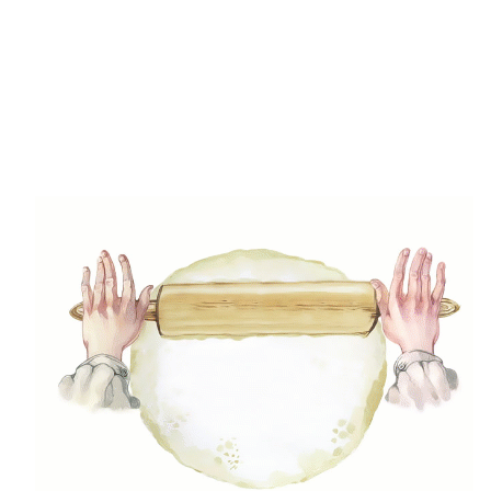
(47)
Főételek
(5)
Gluténmenetes receptek
(49)
Gyors receptek
(5)
Húsmentes ételek
(9)
Ital
(12)
Köretek
(6)
Laktózmentes ételek
(7)
Levesek
(21)
Mártások, szószok, krémek