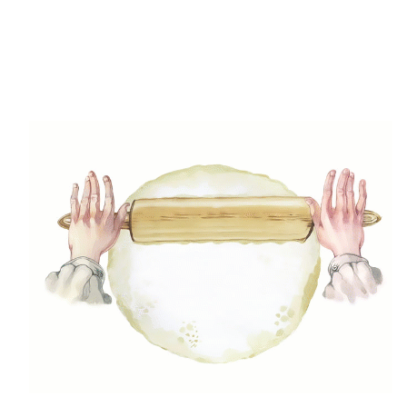
(49)
Gyors receptek
(5)
Húsmentes ételek
(9)
Ital
(12)
Köretek
(6)
Laktózmentes ételek
(7)
Levesek
(21)
Mártások, szószok, krémek
(23)
Mentes ételek
(3)
Pizza