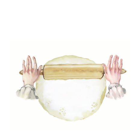
(49)
Gyors receptek
(5)
Húsmentes ételek
(9)
Ital
(12)
Köretek
(6)
Laktózmentes ételek
(7)
Levesek
(21)
Mártások, szószok, krémek
(23)
Mentes ételek
(3)
Pizza