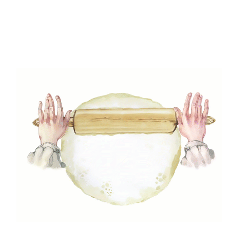
(49)
Gyors receptek
(5)
Húsmentes ételek
(9)
Ital
(12)
Köretek
(6)
Laktózmentes ételek
(7)
Levesek
(21)
Mártások, szószok, krémek
(23)
Mentes ételek
(3)
Pizza