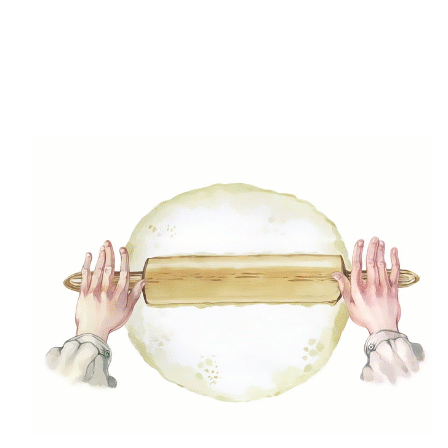
(49)
Gyors receptek
(5)
Húsmentes ételek
(9)
Ital
(12)
Köretek
(6)
Laktózmentes ételek
(7)
Levesek
(21)
Mártások, szószok, krémek
(23)
Mentes ételek
(3)
Pizza