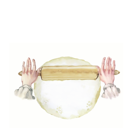
(5)
Gluténmenetes receptek
(49)
Gyors receptek
(5)
Húsmentes ételek
(9)
Ital
(12)
Köretek
(6)
Laktózmentes ételek
(7)
Levesek
(21)
Mártások, szószok, krémek
(23)
Mentes ételek
(3)
Pizza