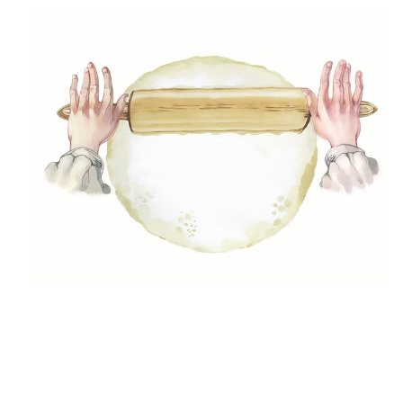
(42)
Egészséges ételek
(29)
Előétel, snack
(47)
Főételek
(5)
Gluténmenetes receptek
(49)
Gyors receptek
(5)
Húsmentes ételek
(9)
Ital
(12)
Köretek
(6)
Laktózmentes ételek