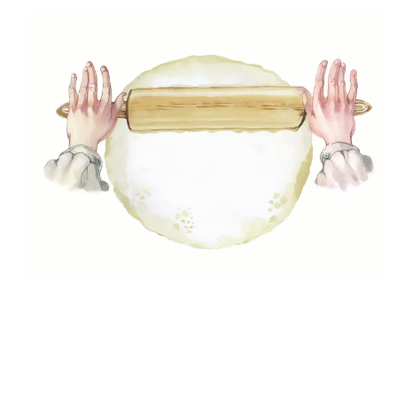
(42)
Egészséges ételek
(29)
Előétel, snack
(47)
Főételek
(5)
Gluténmenetes receptek
(49)
Gyors receptek
(5)
Húsmentes ételek
(9)
Ital
(12)
Köretek
(6)
Laktózmentes ételek