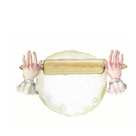
(49)
Gyors receptek
(5)
Húsmentes ételek
(9)
Ital
(12)
Köretek
(6)
Laktózmentes ételek
(7)
Levesek
(21)
Mártások, szószok, krémek
(23)
Mentes ételek
(3)
Pizza
(22)
Reggeli