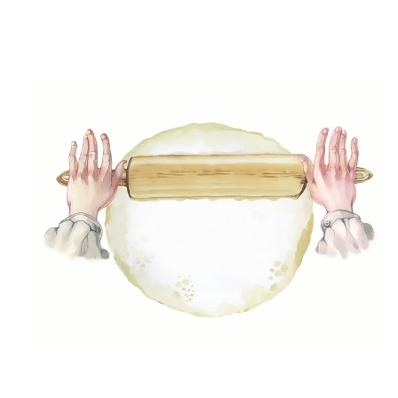
A halszeleteket hintsd meg őrölt borssal és apróra
vágott petrezselyemmel, majd lefedve párold kb. 6-7
percig. Ez az időtartam kicsit változhat a halszelet
vastagságának függvényében, valójában a halételek
hamar elkészülnek. A recept tengeri halból készült
ezért sózni csak az utolsó lépésben érdemes,
amennyiben szükséges, ízlés szerint. Az édesvízi
halból készült változatot sózd szokásos módon.
Step7