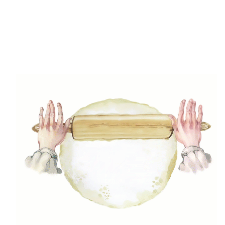
(5)
Gluténmenetes receptek
(49)
Gyors receptek
(5)
Húsmentes ételek
(9)
Ital
(12)
Köretek
(6)
Laktózmentes ételek
(7)
Levesek
(21)
Mártások, szószok, krémek
(23)
Mentes ételek
(3)
Pizza