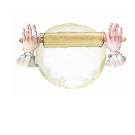
(24)
Desszert
(42)
Egészséges ételek
(29)
Előétel, snack
(47)
Főételek
(5)
Gluténmenetes receptek
(49)
Gyors receptek
(5)
Húsmentes ételek
(9)
Ital
(12)
Köretek
(6)
Laktózmentes ételek