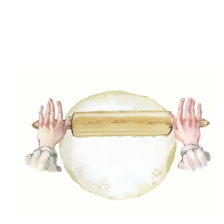
(49)
Gyors receptek
(5)
Húsmentes ételek
(9)
Ital
(12)
Köretek
(6)
Laktózmentes ételek
(7)
Levesek
(21)
Mártások, szószok, krémek
(23)
Mentes ételek
(3)
Pizza