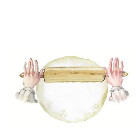
(49)
Gyors receptek
(5)
Húsmentes ételek
(9)
Ital
(12)
Köretek
(6)
Laktózmentes ételek
(7)
Levesek
(21)
Mártások, szószok, krémek
(23)
Mentes ételek
(3)
Pizza