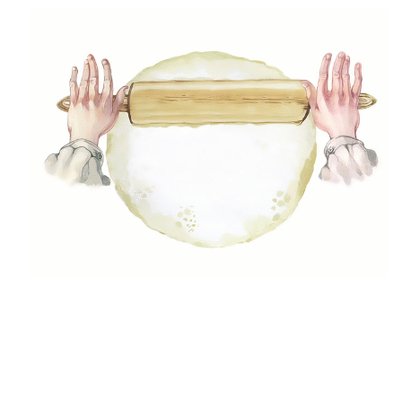
(42)
Egészséges ételek
(29)
Előétel, snack
(47)
Főételek
(5)
Gluténmenetes receptek
(49)
Gyors receptek
(5)
Húsmentes ételek
(9)
Ital
(12)
Köretek
(6)
Laktózmentes ételek
(7)
Levesek