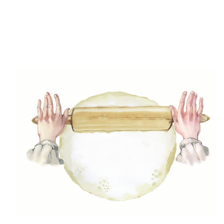
(49)
Gyors receptek
(5)
Húsmentes ételek
(9)
Ital
(12)
Köretek
(6)
Laktózmentes ételek
(7)
Levesek
(21)
Mártások, szószok, krémek
(23)
Mentes ételek
(3)
Pizza