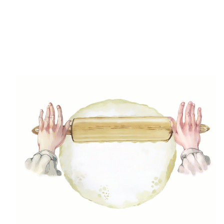
(5)
Gluténmenetes receptek
(49)
Gyors receptek
(5)
Húsmentes ételek
(9)
Ital
(12)
Köretek
(6)
Laktózmentes ételek
(7)
Levesek
(21)
Mártások, szószok, krémek
(23)
Mentes ételek
(3)
Pizza