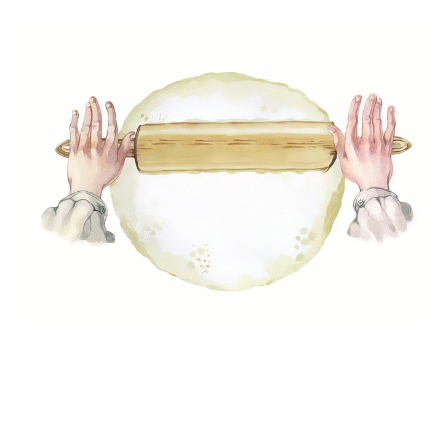
épszerűbb
Legfrissebb
ptek
bejegyzések
s hís
Izgalmas húsvéti tojásfestés
ff ragu
különféle technikával –
ll csíkok párizsi bundában
hagyományostól a modernig
zta recept
Aszalt körte házilag – nasi é
adlizsán
dekoráció egyben