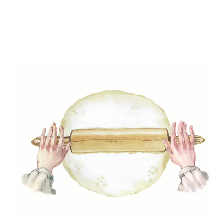
1 Min Read
0
Like
Kéksajtos karfiolrizottó
0
/ 5
Recept kategóriák
Reggeli