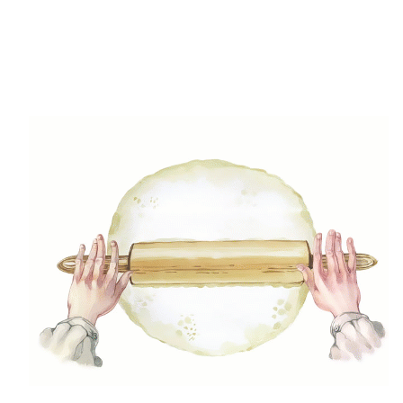
Főételek
Héjában sült, töltött krumpli
0
/ 5
A töltött krumpli egy hatalmas találmány.
Próbáld ki serráno sonkás-fürjtojásos
spanyolos változatunkat! Tálald tejföllel és
...
by
Kulka Nikoletta
90 perc (sütés)
0