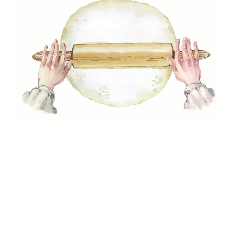
Reggeli
Előétel, snack
Levesek
Saláta
Főétel
Tészta
Köretek
Mártások, szószok, krémek
Desszert
Ital
Gyors receptek
Egészséges ételek
Mentes ételek