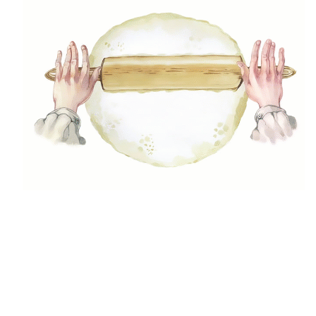
Mentes ételek
Legnépszerűbb receptek
Tarhonyás hís
Stroganoff ragu
Csirkemell csíkok párizsi bundában
Pizzatészta recept
Töltött padlizsán
Tökéletes ropogós gofri
Angol citromkrém
Párizsi krém
Legfrissebb bejegyzések