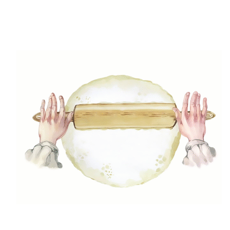
Saláta
Főétel
Tészta
Köretek
Mártások, szószok, krémek
Desszert
Ital
Gyors receptek
Egészséges ételek
Mentes ételek
Legnépszerűbb receptek
Tarhonyás hís